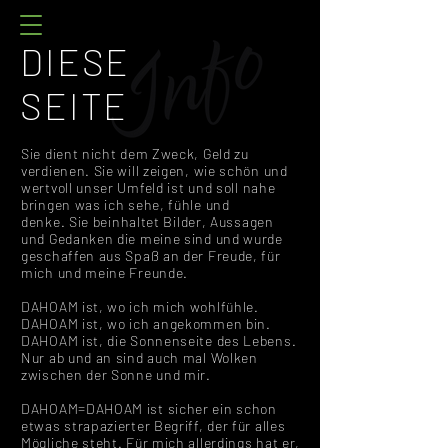
DIESE
SEITE
Sie dient nicht dem Zweck, Geld zu
verdienen. Sie will zeigen, wie schön und
wertvoll unser Umfeld ist und
soll nahe
bringen was ich sehe, fühle und
denke.
Sie beinhaltet Bilder, Aussagen
und Gedanken die meine sind und wurde
geschaffen aus Spaß an der Freude, für
mich und meine Freunde.
DAHOAM ist, wo ich mich wohlfühle.
DAHOAM ist, wo ich angekommen bin.
DAHOAM ist, die Sonnenseite des Lebens.
Nur ab und an sind auch mal Wolken
zwischen der Sonne und mir.
DAHOAM=DAHOAM ist sicher ein schon
etwas strapazierter Begriff, der für alles
Mögliche steht. Für mich allerdings hat er,